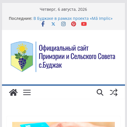
Перейти
Четверг, 6 августа, 2026
к
Последние:
В Буджаке в рамках проекта «Mă Implic»
содержимому
модернизируют систему управления
отходами
Всемирный день борьбы с торговлей
людьми.
Жители села Буджак вышли на
общеобластной субботник по
благоустройству территории
В Молдове хотят упростить смену банка и
сделать комиссии более понятными для
клиентов
Благоустройство территории в детском
саду