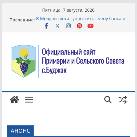
Перейти
Пятница, 7 августа, 2026
к
В Молдове хотят упростить смену банка и
Последние:
содержимому
сделать комиссии более понятными для
клиентов
Благоустройство территории в детском
саду
В Буджаке в рамках проекта «Mă Implic»
модернизируют систему управления
отходами
Всемирный день борьбы с торговлей
людьми.
Жители села Буджак вышли на
общеобластной субботник по
благоустройству территории
АНОНС