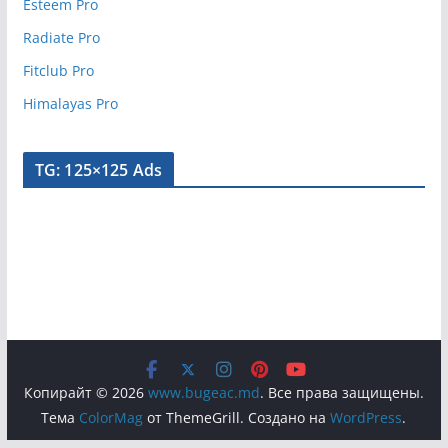
Esteem Pro
Radiate Pro
Fitclub Pro
Himalayas Pro
TG: 125×125 Ads
Копирайт © 2026
www.bugeac.md
. Все права защищены.
Тема
ColorMag
от ThemeGrill. Создано на
WordPress
.