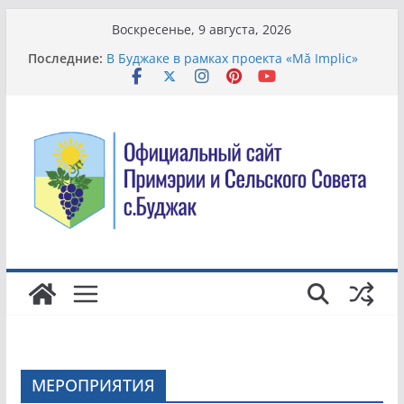
Перейти
Воскресенье, 9 августа, 2026
к
Последние:
В Буджаке в рамках проекта «Mă Implic»
содержимому
модернизируют систему управления
отходами
Всемирный день борьбы с торговлей
людьми.
Жители села Буджак вышли на
общеобластной субботник по
благоустройству территории
В Молдове хотят упростить смену банка и
сделать комиссии более понятными для
клиентов
Благоустройство территории в детском
саду
МЕРОПРИЯТИЯ