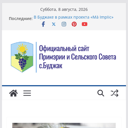
Перейти
Суббота, 8 августа, 2026
к
Последние:
В Буджаке в рамках проекта «Mă Implic»
содержимому
модернизируют систему управления
отходами
Всемирный день борьбы с торговлей
людьми.
Жители села Буджак вышли на
общеобластной субботник по
благоустройству территории
В Молдове хотят упростить смену банка и
сделать комиссии более понятными для
клиентов
Благоустройство территории в детском
саду