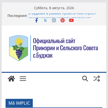
Перейти
Суббота, 8 августа, 2026
к
В Буджаке в рамках проекта «Mă Implic»
Последние:
содержимому
модернизируют систему управления
отходами
Всемирный день борьбы с торговлей
людьми.
Жители села Буджак вышли на
общеобластной субботник по
благоустройству территории
В Молдове хотят упростить смену банка и
сделать комиссии более понятными для
клиентов
Благоустройство территории в детском
саду
Mă IMPLIC