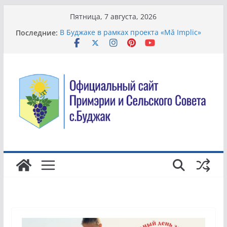
Перейти
Пятница, 7 августа, 2026
к
Последние:
В Буджаке в рамках проекта «Mă Implic»
содержимому
модернизируют систему управления
отходами
Всемирный день борьбы с торговлей
людьми.
Жители села Буджак вышли на
общеобластной субботник по
благоустройству территории
В Молдове хотят упростить смену банка и
сделать комиссии более понятными для
клиентов
Благоустройство территории в детском
саду