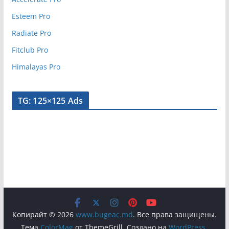
Esteem Pro
Radiate Pro
Fitclub Pro
Himalayas Pro
TG: 125×125 Ads
Копирайт © 2026
www.bugeac.md
. Все права защищены.
Тема
ColorMag
от ThemeGrill. Создано на
WordPress
.