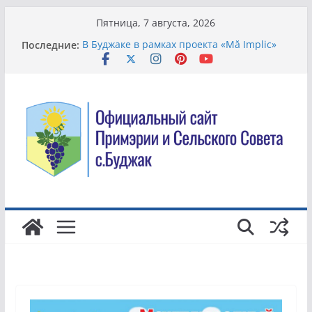
Перейти
Пятница, 7 августа, 2026
к
Последние:
В Буджаке в рамках проекта «Mă Implic»
содержимому
модернизируют систему управления
отходами
Всемирный день борьбы с торговлей
людьми.
Жители села Буджак вышли на
общеобластной субботник по
благоустройству территории
В Молдове хотят упростить смену банка и
сделать комиссии более понятными для
клиентов
Благоустройство территории в детском
саду