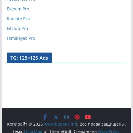
Esteem Pro
Radiate Pro
Fitclub Pro
Himalayas Pro
TG: 125×125 Ads
Копирайт © 2026
www.bugeac.md
. Все права защищены.
Тема
ColorMag
от ThemeGrill. Создано на
WordPress
.