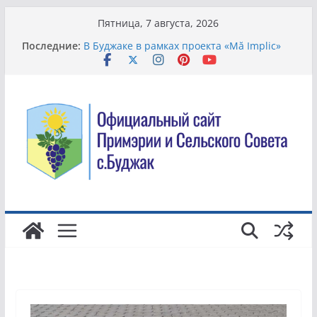
Перейти
Пятница, 7 августа, 2026
к
Последние:
В Буджаке в рамках проекта «Mă Implic»
содержимому
модернизируют систему управления
отходами
Всемирный день борьбы с торговлей
людьми.
Жители села Буджак вышли на
общеобластной субботник по
благоустройству территории
В Молдове хотят упростить смену банка и
сделать комиссии более понятными для
клиентов
Благоустройство территории в детском
саду